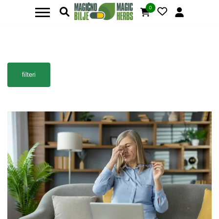
0
filteri