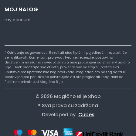
MOJ NALOG
my account
* Odricanje odgovornosti: Rezultati nisu tipični i pojedinačni rezultati će
se razlikovati. Komentari, proizvodi, tvrdnje, recenzije, postovi na
društvenim mrežama i svedočanstva nisu procenjeni od strane Magično
BIlje . Uvek pročitajte sve etikete, proverite sve sastojke i pratite sva
uputstva pre upotrebe bilo kog proizvoda. Pregledanjem našeg sajta ili
postavljanjem porudžbine potvrđujete da ste pregledali i saglasni sa
Politikom privatnosti Magično BIlje,
© 2026 Magično Bilje Shop
® Sva prava su zadržana
Developed by
Cubes