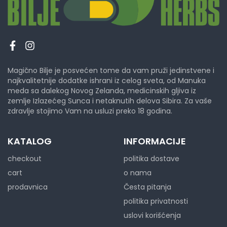
Magično Bilje je posvećen tome da vam pruži jedinstvene i
najkvalitetnije dodatke ishrani iz celog sveta, od Manuka
meda sa dalekog Novog Zelanda, medicinskih gljiva iz
zemlje Izlazećeg Sunca i netaknutih delova Sibira. Za vaše
zdravlje stojimo Vam na usluzi preko 18 godina.
KATALOG
INFORMACIJE
checkout
politika dostave
cart
o nama
prodavnica
Česta pitanja
politika privatnosti
uslovi korišćenja