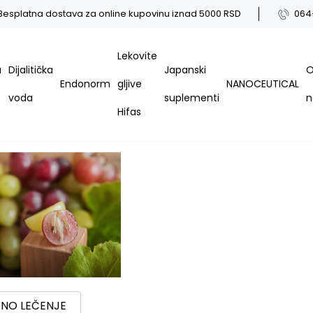
Besplatna dostava za online kupovinu iznad 5000 RSD
064
Lekovite
a
Dijalitička
Japanski
Endonorm
gljive
NANOCEUTICAL
voda
suplementi
Hifas
NO LEČENJE