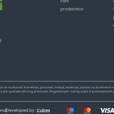
cart
prodavnica
g
i će se razlikovati. Komentari, proizvodi, tvrdnje, recenzije, postovi na društve
stva pre upotrebe bilo kog proizvoda. Pregledanjem našeg sajta ili postavljanjem
ana
Developed by
Cubes