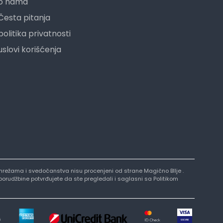
o nama
Česta pitanja
politika privatnosti
uslovi korišćenja
nim mrežama i svedočanstva nisu procenjeni od strane Magično BIlje .
 porudžbine potvrđujete da ste pregledali i saglasni sa Politikom