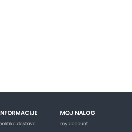
INFORMACIJE
MOJ NALOG
politika dostave
my account