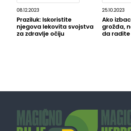
08.12.2023
25.10.2023
Praziluk: Iskoristite
Ako izba
njegova lekovita svojstva
grožđa, n
za zdravlje očiju
da radite