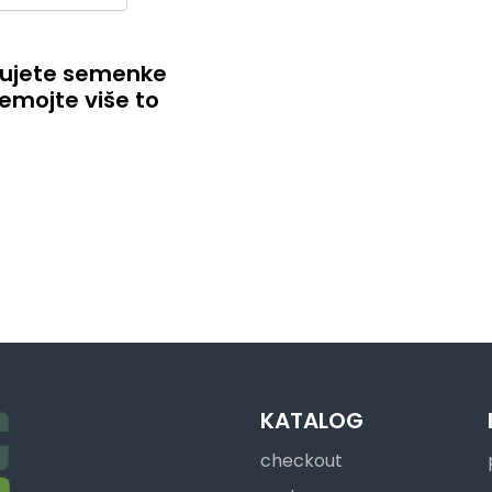
cujete semenke
emojte više to
KATALOG
checkout