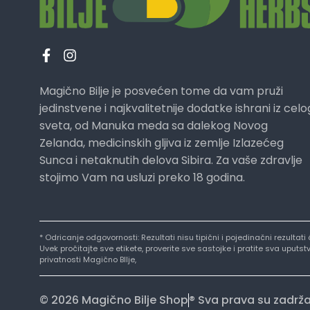
Magično Bilje je posvećen tome da vam pruži
jedinstvene i najkvalitetnije dodatke ishrani iz celo
sveta, od Manuka meda sa dalekog Novog
Zelanda, medicinskih gljiva iz zemlje Izlazećeg
Sunca i netaknutih delova Sibira. Za vaše zdravlje
stojimo Vam na usluzi preko 18 godina.
* Odricanje odgovornosti: Rezultati nisu tipični i pojedinačni rezultat
Uvek pročitajte sve etikete, proverite sve sastojke i pratite sva uput
privatnosti Magično BIlje,
© 2026 Magično Bilje Shop
® Sva prava su zadrž