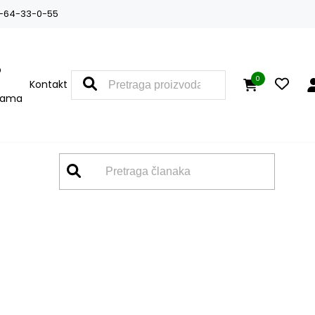
-64-33-0-55
O
0
Kontakt
nama