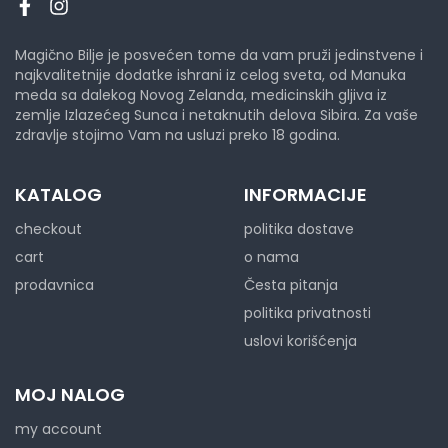
Magično Bilje je posvećen tome da vam pruži jedinstvene i
najkvalitetnije dodatke ishrani iz celog sveta, od Manuka
meda sa dalekog Novog Zelanda, medicinskih gljiva iz
zemlje Izlazećeg Sunca i netaknutih delova Sibira. Za vaše
zdravlje stojimo Vam na usluzi preko 18 godina.
KATALOG
INFORMACIJE
checkout
politika dostave
cart
o nama
prodavnica
Česta pitanja
politika privatnosti
uslovi korišćenja
MOJ NALOG
my account