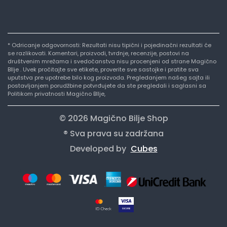
* Odricanje odgovornosti: Rezultati nisu tipični i pojedinačni rezultati će
se razlikovati. Komentari, proizvodi, tvrdnje, recenzije, postovi na
društvenim mrežama i svedočanstva nisu procenjeni od strane Magično
BIlje . Uvek pročitajte sve etikete, proverite sve sastojke i pratite sva
uputstva pre upotrebe bilo kog proizvoda. Pregledanjem našeg sajta ili
postavljanjem porudžbine potvrđujete da ste pregledali i saglasni sa
Politikom privatnosti Magično BIlje,
© 2026 Magično Bilje Shop
® Sva prava su zadržana
Developed by
Cubes