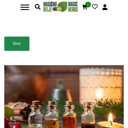
0
filteri