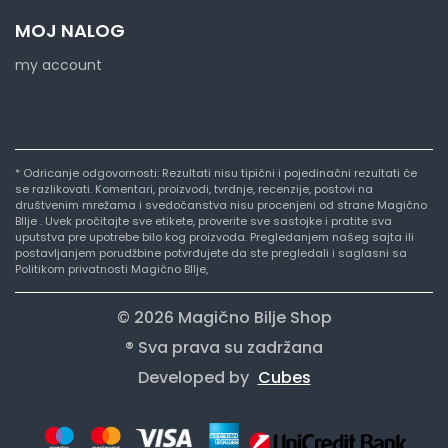
MOJ NALOG
my account
* Odricanje odgovornosti: Rezultati nisu tipični i pojedinačni rezultati će
se razlikovati. Komentari, proizvodi, tvrdnje, recenzije, postovi na
društvenim mrežama i svedočanstva nisu procenjeni od strane Magično
BIlje . Uvek pročitajte sve etikete, proverite sve sastojke i pratite sva
uputstva pre upotrebe bilo kog proizvoda. Pregledanjem našeg sajta ili
postavljanjem porudžbine potvrđujete da ste pregledali i saglasni sa
Politikom privatnosti Magično BIlje,
© 2026 Magično Bilje Shop
® Sva prava su zadržana
Developed by
Cubes