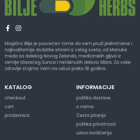
Magično Bilje je posvećen tome da vam pruži jedinstvene i
najkvalitetnije dodatke ishrani iz celog sveta, od Manuka
meda sa dalekog Novog Zelanda, medicinskih gljiva iz
zemlje Izlazećeg Sunca i netaknutih delova Sibira. Za vaše
zdravlje stojimo Vam na usluzi preko 18 godina.
KATALOG
INFORMACIJE
checkout
politika dostave
cart
o nama
prodavnica
Česta pitanja
politika privatnosti
uslovi korišćenja