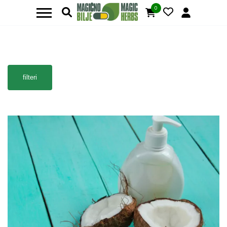
0
filteri