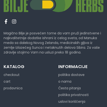
Magično Bilje je posvećen tome da vam pruži jedinstvene i
najkvalitetnije dodatke ishrani iz celog sveta, od Manuka
meda sa dalekog Novog Zelanda, medicinskih gljiva iz
zemlje Izlazećeg Sunca i netaknutih delova Sibira. Za vaše
zdravlje stojimo Vam na usluzi preko 18 godina.
KATALOG
INFORMACIJE
checkout
politika dostave
cart
o nama
prodavnica
Česta pitanja
politika privatnosti
uslovi korišćenja