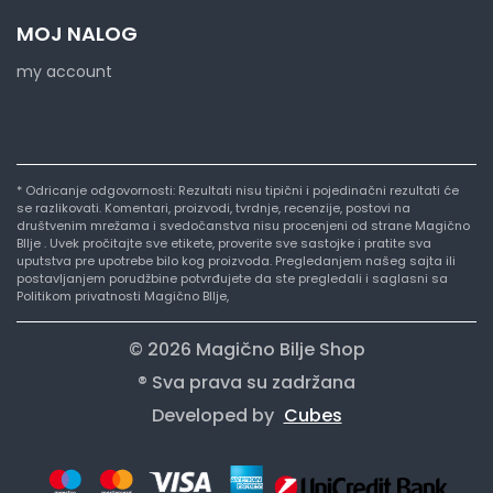
MOJ NALOG
my account
* Odricanje odgovornosti: Rezultati nisu tipični i pojedinačni rezultati će
se razlikovati. Komentari, proizvodi, tvrdnje, recenzije, postovi na
društvenim mrežama i svedočanstva nisu procenjeni od strane Magično
BIlje . Uvek pročitajte sve etikete, proverite sve sastojke i pratite sva
uputstva pre upotrebe bilo kog proizvoda. Pregledanjem našeg sajta ili
postavljanjem porudžbine potvrđujete da ste pregledali i saglasni sa
Politikom privatnosti Magično BIlje,
© 2026 Magično Bilje Shop
® Sva prava su zadržana
Developed by
Cubes