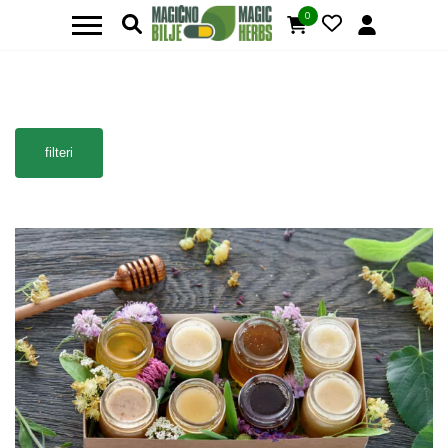
0
filteri