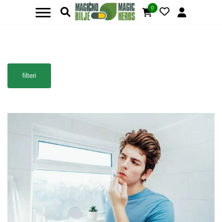
0
filteri