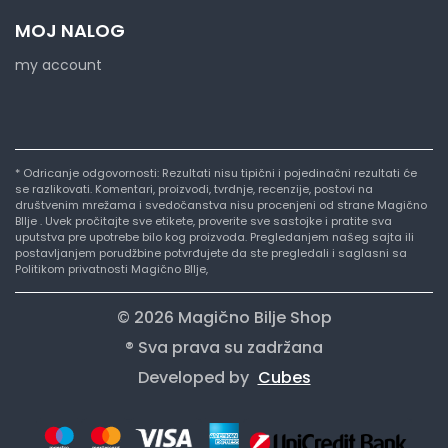
MOJ NALOG
my account
* Odricanje odgovornosti: Rezultati nisu tipični i pojedinačni rezultati će
se razlikovati. Komentari, proizvodi, tvrdnje, recenzije, postovi na
društvenim mrežama i svedočanstva nisu procenjeni od strane Magično
BIlje . Uvek pročitajte sve etikete, proverite sve sastojke i pratite sva
uputstva pre upotrebe bilo kog proizvoda. Pregledanjem našeg sajta ili
postavljanjem porudžbine potvrđujete da ste pregledali i saglasni sa
Politikom privatnosti Magično BIlje,
© 2026 Magično Bilje Shop
® Sva prava su zadržana
Developed by
Cubes