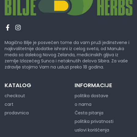
Magično Bilje je posvećen tome da vam pruži jedinstvene i
najkvalitetnije dodatke ishrani iz celog sveta, od Manuka
meda sa dalekog Novog Zelanda, medicinskih gljiva iz
zemlje Izlazećeg Sunca i netaknutih delova Sibira. Za vaše
zdravlje stojimo Vam na usluzi preko 18 godina.
KATALOG
INFORMACIJE
checkout
politika dostave
cart
o nama
prodavnica
Česta pitanja
politika privatnosti
uslovi korišćenja