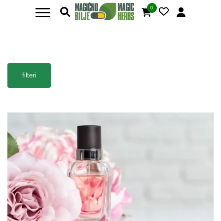
0
filteri