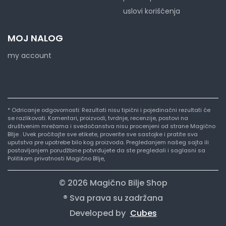
uslovi korišćenja
MOJ NALOG
my account
* Odricanje odgovornosti: Rezultati nisu tipični i pojedinačni rezultati će
se razlikovati. Komentari, proizvodi, tvrdnje, recenzije, postovi na
društvenim mrežama i svedočanstva nisu procenjeni od strane Magično
BIlje . Uvek pročitajte sve etikete, proverite sve sastojke i pratite sva
uputstva pre upotrebe bilo kog proizvoda. Pregledanjem našeg sajta ili
postavljanjem porudžbine potvrđujete da ste pregledali i saglasni sa
Politikom privatnosti Magično BIlje,
© 2026 Magično Bilje Shop
® Sva prava su zadržana
Developed by
Cubes