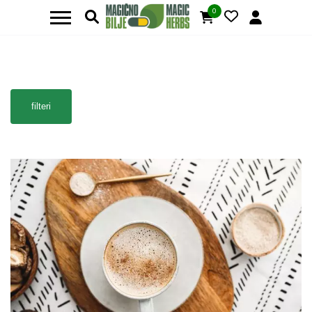
0
filteri