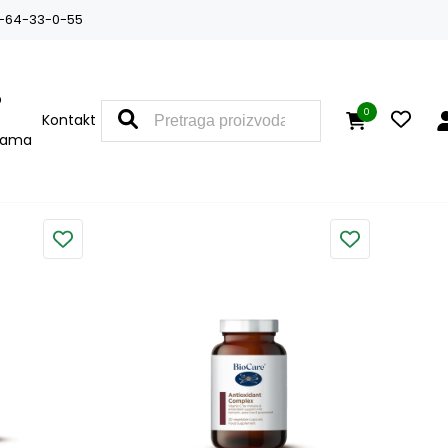
-64-33-0-55
O
0
Kontakt
nama