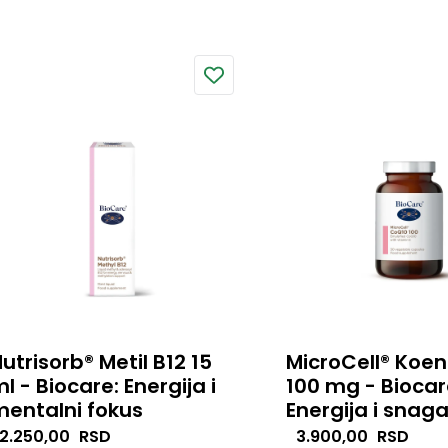
okom konzumacije hrane koja
svakodnevnom diges
adrži pšenicu, ječam ili raž.
balansu.
utrisorb® Metil B12 15
MicroCell® Koe
l - Biocare: Energija i
100 mg - Biocar
entalni fokus
Energija i snaga
utrisorb® Metil B12 u tečnoj
2.250,00
RSD
MicroCell® CoQ10 10
3.900,00
RSD