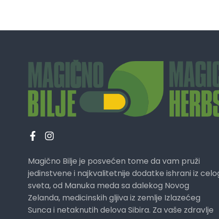
Magično Bilje je posvećen tome da vam pruži
jedinstvene i najkvalitetnije dodatke ishrani iz celo
sveta, od Manuka meda sa dalekog Novog
Zelanda, medicinskih gljiva iz zemlje Izlazećeg
Sunca i netaknutih delova Sibira. Za vaše zdravlje