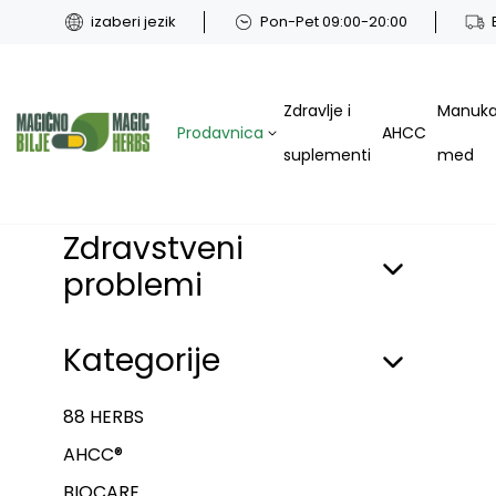
izaberi jezik
Pon-Pet 09:00-20:00
Zdravlje i
Manuk
Prodavnica
AHCC
suplementi
med
Zdravstveni
problemi
Kategorije
88 HERBS
AHCC®
BIOCARE