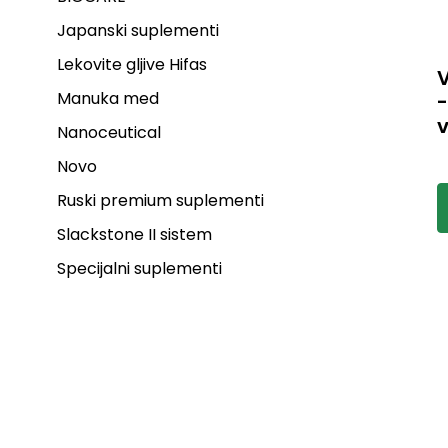
Japanski suplementi
Lekovite gljive Hifas
Manuka med
-
v
Nanoceutical
V
Novo
v
v
Ruski premium suplementi
m
n
Slackstone II sistem
o
n
Specijalni suplementi
s
p
i
i
p
z