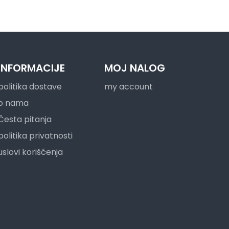
INFORMACIJE
MOJ NALOG
politika dostave
my account
o nama
Česta pitanja
politika privatnosti
uslovi korišćenja