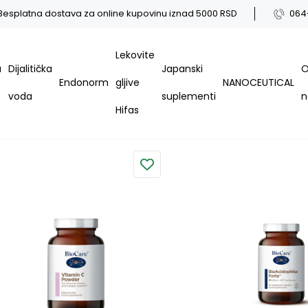
Besplatna dostava za online kupovinu iznad 5000 RSD
064
Lekovite
a
Dijalitička
Japanski
Endonorm
gljive
NANOCEUTICAL
voda
suplementi
Hifas