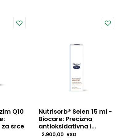
tivnom
Formula je razvijena za
podršku ćelijskoj zaštiti,
metabolizmu sulfita i
održavanju metaboličke
ravnoteže.
nzim Q10
Nutrisorb® Selen 15 ml -
e:
Biocare: Precizna
 za srce
antioksidativna i
hormonska podrška
0 donosi
Nutrisorb® Selenium je tečni
2.900,00
RSD