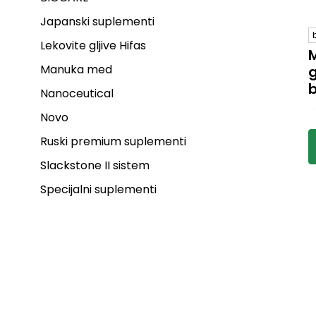
Japanski suplementi
Lekovite gljive Hifas
M
Manuka med
g
b
Nanoceutical
b
R
Novo
o
p
Ruski premium suplementi
p
h
Slackstone II sistem
p
Specijalni suplementi
i
p
o
h
–