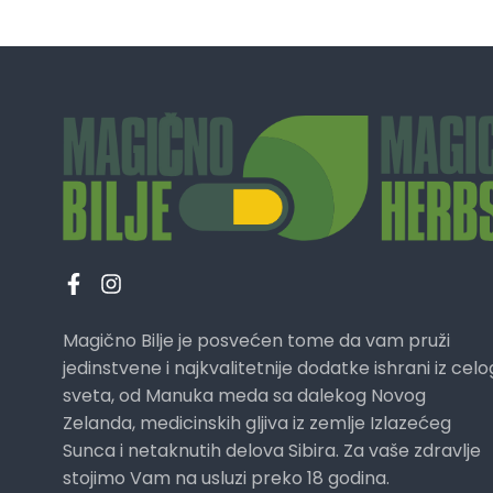
Magično Bilje je posvećen tome da vam pruži
jedinstvene i najkvalitetnije dodatke ishrani iz celo
sveta, od Manuka meda sa dalekog Novog
Zelanda, medicinskih gljiva iz zemlje Izlazećeg
Sunca i netaknutih delova Sibira. Za vaše zdravlje
stojimo Vam na usluzi preko 18 godina.