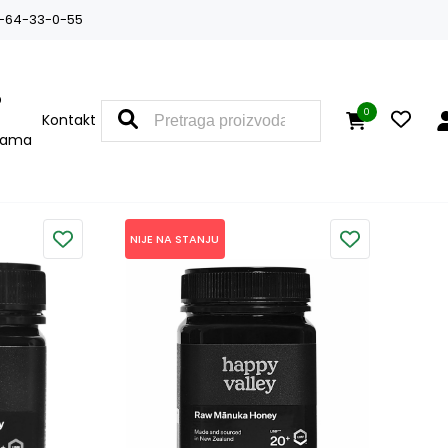
-64-33-0-55
O
0
Kontakt
nama
NIJE NA STANJU