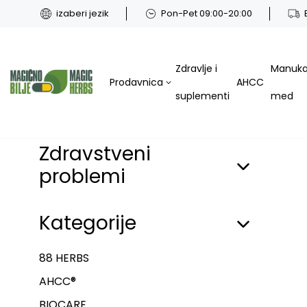
izaberi jezik
Pon-Pet 09:00-20:00
Zdravlje i
Manuk
Prodavnica
AHCC
suplementi
med
Zdravstveni
problemi
Kategorije
88 HERBS
AHCC®
BIOCARE