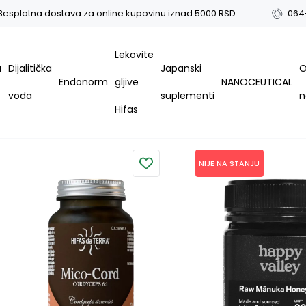
Besplatna dostava za online kupovinu iznad 5000 RSD
064
Lekovite
a
Dijalitička
Japanski
Endonorm
gljive
NANOCEUTICAL
voda
suplementi
Hifas
NIJE NA STANJU