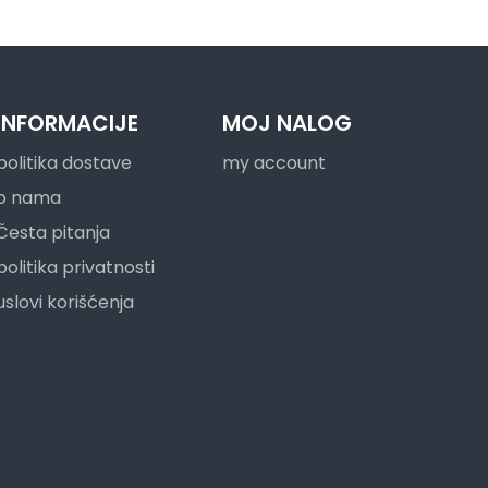
INFORMACIJE
MOJ NALOG
politika dostave
my account
o nama
Česta pitanja
politika privatnosti
uslovi korišćenja