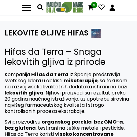
0
LEKOVITE GLJIVE HIFAS
Hifas da Terra – Snaga
lekovitih gljiva iz prirode
Kompanija
Hifas da Terra
iz Španije predstavlja
svetskog lidera u oblasti
mikoterapije
, sa fokusom
na razvoj visokokvalitetnih dodataka ishrani na bazi
lekovitih gljiva
. Njihovi proizvodi su rezultat preko
20 godina naučnog istraživanja, uz upotrebu sirovina
najvišeg farmaceutskog kvaliteta i strogo
kontrolisanih procesa ekstrakcije.
Svi proizvodi su
organskog porekla
,
bez GMO-a
,
bez glutena
, testirani na teške metale i pesticide.
Hifas da Terra koristi
visoko koncentrovane