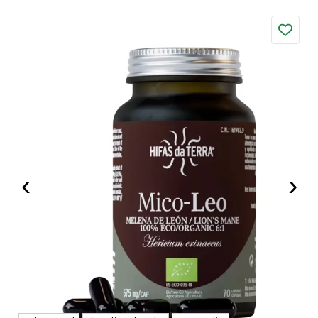
stres i podižu otpornost na novi nivo.
‹
›