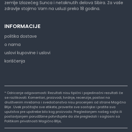
zemlje Izlazećeg Sunca i netaknutih delova Sibira. Za vaše
zdravlje stojimo Vam na usluzi preko 18 godina.
INFORMACIJE
politika dostave
o nama
uslovi kupovine i uslovi
korišćenja
* Odricanje odgovornosti: Rezultati nisu tipični i pojedinačni rezultati će
se razlikovati. Komentari, proizvodi, tvrdnje, recenzije, postovi na
društvenim mrežama i svedočanstva nisu procenjeni od strane Magično
BIlje . Uvek pročitajte sve etikete, proverite sve sastojke i pratite sva
uputstva pre upotrebe bilo kog proizvoda. Pregledanjem našeg sajta ili
postavljanjem porudžbine potvrđujete da ste pregledali i saglasni sa
Politikom privatnosti Magično BIlje,