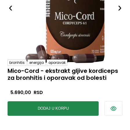
‹
›
bronhitis
energija
oporavak
Mico-Cord - ekstrakt gljive kordiceps
za bronhitis i oporavak od bolesti
Rešite probleme sa disanjem i ojačajte pluća
5.690,00
RSD
prirodnim putem. Cordyceps efikasno pomaže
kod bronhitisa, astme, hronične opstruktivne
DODAJ U KORPU
bolesti pluća (HOBP) i respiratornih infekcija,
podržavajući zdravu plućnu funkciju i ubrzavajući
oporavak od upalnih procesa, hroničnog umora i
iscrpljenosti – bez neželjenih efekata.