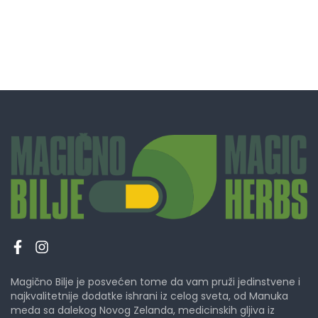
Magično Bilje je posvećen tome da vam pruži jedinstvene i
najkvalitetnije dodatke ishrani iz celog sveta, od Manuka
meda sa dalekog Novog Zelanda, medicinskih gljiva iz