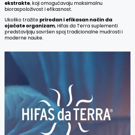
ekstrakte
, koji omogućavaju maksimalnu
bioraspoloživost i efikasnost.
Ukoliko tražite
prirodan i efikasan način da
ojačate organizam
, Hifas da Terra suplementi
predstavljaju savršen spoj tradicionalne mudrosti i
moderne nauke.