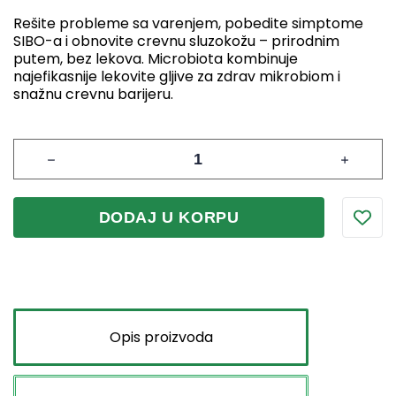
Rešite probleme sa varenjem, pobedite simptome
SIBO-a i obnovite crevnu sluzokožu – prirodnim
putem, bez lekova. Microbiota kombinuje
najefikasnije lekovite gljive za zdrav mikrobiom i
snažnu crevnu barijeru.
DODAJ U KORPU
Opis proizvoda