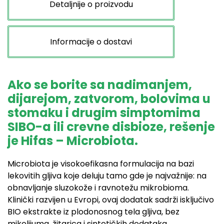
Detaljnije o proizvodu
Informacije o dostavi
Ako se borite sa nadimanjem,
dijarejom, zatvorom, bolovima u
stomaku i drugim simptomima
SIBO-a ili crevne disbioze, rešenje
je Hifas – Microbiota.
Microbiota je visokoefikasna formulacija na bazi
lekovitih gljiva koje deluju tamo gde je najvažnije: na
obnavljanje sluzokože i ravnotežu mikrobioma.
Klinički razvijen u Evropi, ovaj dodatak sadrži isključivo
BIO ekstrakte iz plodonosnog tela gljiva, bez
mikelijuma, žitarica i sintetičkih dodataka.