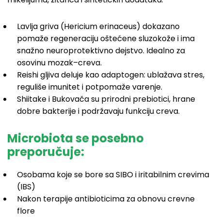
Lavlja griva (Hericium erinaceus) dokazano
pomaže regeneraciju oštećene sluzokože i ima
snažno neuroprotektivno dejstvo. Idealno za
osovinu mozak–creva.
Reishi gljiva deluje kao adaptogen: ublažava stres,
reguliše imunitet i potpomaže varenje.
Shiitake i Bukovača su prirodni prebiotici, hrane
dobre bakterije i podržavaju funkciju creva.
Microbiota se posebno
preporučuje:
Osobama koje se bore sa SIBO i iritabilnim crevima
(IBS)
Nakon terapije antibioticima za obnovu crevne
flore