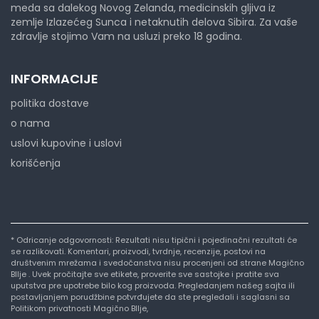
meda sa dalekog Novog Zelanda, medicinskih gljiva iz
zemlje Izlazećeg Sunca i netaknutih delova Sibira. Za vaše
zdravlje stojimo Vam na usluzi preko 18 godina.
INFORMACIJE
politika dostave
o nama
uslovi kupovine i uslovi
korišćenja
* Odricanje odgovornosti: Rezultati nisu tipični i pojedinačni rezultati će
se razlikovati. Komentari, proizvodi, tvrdnje, recenzije, postovi na
društvenim mrežama i svedočanstva nisu procenjeni od strane Magično
BIlje . Uvek pročitajte sve etikete, proverite sve sastojke i pratite sva
uputstva pre upotrebe bilo kog proizvoda. Pregledanjem našeg sajta ili
postavljanjem porudžbine potvrđujete da ste pregledali i saglasni sa
Politikom privatnosti Magično BIlje,