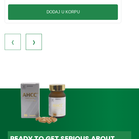
DODAJ U KORPU
‹
›
READY TO GET SERIOUS ABOUT