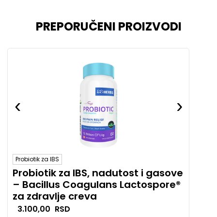
PREPORUČENI PROIZVODI
‹
›
‹
Probiotik za IBS
diure
Probiotik za IBS, nadutost i gasove
Mic
– Bacillus Coagulans Lactospore®
lim
za zdravlje creva
zad
3.100,00
RSD
5.