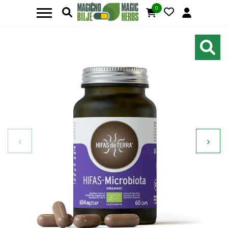
0
‹
›