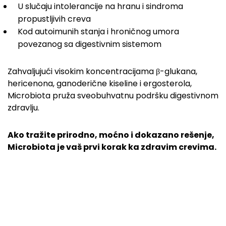
U slučaju intolerancije na hranu i sindroma
propustljivih creva
Kod autoimunih stanja i hroničnog umora
povezanog sa digestivnim sistemom
Zahvaljujući visokim koncentracijama β-glukana,
hericenona, ganoderične kiseline i ergosterola,
Microbiota pruža sveobuhvatnu podršku digestivnom
zdravlju.
Ako tražite prirodno, moćno i dokazano rešenje,
Microbiota je vaš prvi korak ka zdravim crevima.