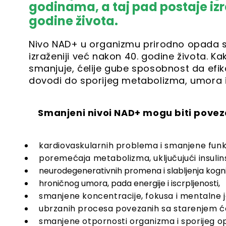
godinama, a taj pad postaje izr
godine života.
Nivo NAD+ u organizmu prirodno opada s
izraženiji već nakon 40. godine života. K
smanjuje, ćelije gube sposobnost da efik
dovodi do sporijeg metabolizma, umora i 
Smanjeni nivoi NAD+ mogu biti poveza
kardiovaskularnih problema i smanjene funkc
poremećaja metabolizma, uključujući insulins
neurodegenerativnih promena i slabljenja kognit
hroničnog umora, pada energije i iscrpljenosti,
smanjene koncentracije, fokusa i mentalne 
ubrzanih procesa povezanih sa starenjem ćel
smanjene otpornosti organizma i sporijeg o