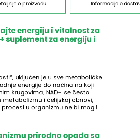
taljnije o proizvodu
Informacije o dostav
jte energiju i vitalnost za
+ suplement za energiju i
sti”, uključen je u sve metaboličke
odnje energije do načina na koji
učnim krugovima, NAD+ se često
u metabolizmu i ćelijskoj obnovi,
 procesi u organizmu ne bi mogli
ganizmu prirodno opada sa