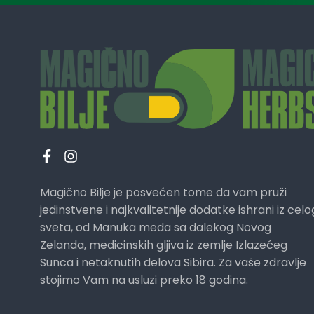
Magično Bilje je posvećen tome da vam pruži
jedinstvene i najkvalitetnije dodatke ishrani iz celo
sveta, od Manuka meda sa dalekog Novog
Zelanda, medicinskih gljiva iz zemlje Izlazećeg
Sunca i netaknutih delova Sibira. Za vaše zdravlje
stojimo Vam na usluzi preko 18 godina.