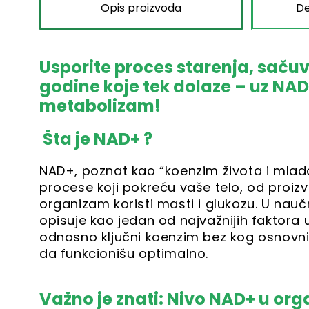
Opis proizvoda
De
Usporite proces starenja, sačuva
godine koje tek dolaze – uz NAD
metabolizam!
Šta je NAD+ ?
NAD+, poznat kao “koenzim života i mlado
procese koji pokreću vaše telo, od proizv
organizam koristi masti i glukozu. U na
opisuje kao jedan od najvažnijih faktora 
odnosno ključni koenzim bez kog osnovni
da funkcionišu optimalno.
Važno je znati: Nivo NAD+ u or