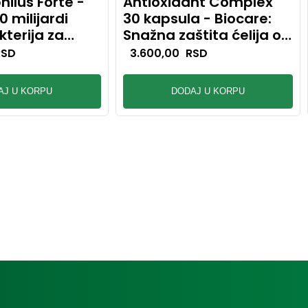
hilus Forte -
Antioxidant Complex
0 milijardi
30 kapsula - Biocare:
kterija za
Snažna zaštita ćelija od
lans
oksidativnog stresa
RSD
3.600,00
RSD
AJ U KORPU
DODAJ U KORPU