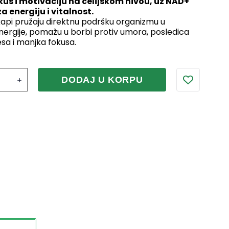
kus i motivaciju na ćelijskom nivou, uz NAD+
 energiju i vitalnost.
pi pružaju direktnu podršku organizmu u
energije, pomažu u borbi protiv umora, posledica
esa i manjka fokusa.
DODAJ U KORPU