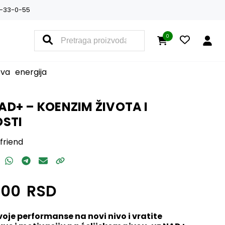
-33-0-55
0
ova
energija
D+ – KOENZIM ŽIVOTA I
OSTI
friend
,00
RSD
voje performanse na novi nivo i vratite