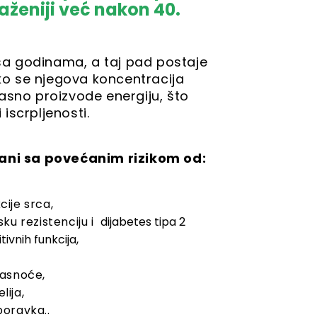
aženiji već nakon 40.
a godinama, a taj pad postaje
ako se njegova koncentracija
asno proizvode energiju, što
iscrpljenosti.
ni sa povećanim rizikom od:
ije srca,
ku rezistenciju i
dijabetes tipa 2
ivnih funkcija,
jasnoće,
ija,
poravka..