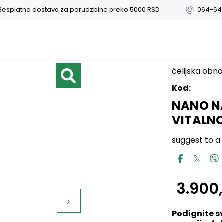
Besplatna dostava za porudzbine preko 5000 RSD
064-64
ćelijska obn
Kod:
NANO NA
VITALN
suggest to a 
3.900
›
Podignite s