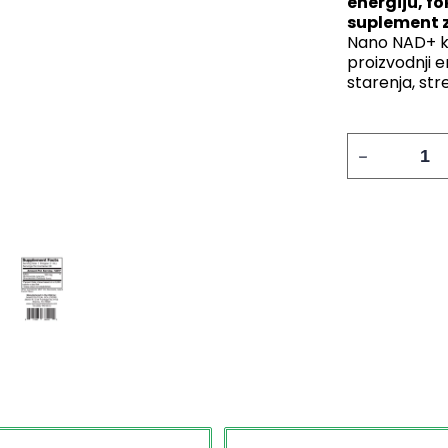
energiju, fo
suplement za
Nano NAD+ ka
proizvodnji 
starenja, str