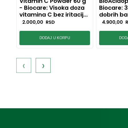
Vitamin C Powder 60 g
BioAcidop
- Biocare: Visoka doza
Biocare: 3
vitamina C bez iritacije
dobrih ba
stomaka
crevni ba
2.000,00
RSD
4.900,00
DODAJ U KORPU
DOD
‹
›