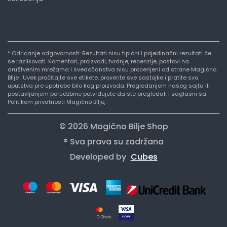
* Odricanje odgovornosti: Rezultati nisu tipični i pojedinačni rezultati će
se razlikovati. Komentari, proizvodi, tvrdnje, recenzije, postovi na
društvenim mrežama i svedočanstva nisu procenjeni od strane Magično
BIlje . Uvek pročitajte sve etikete, proverite sve sastojke i pratite sva
uputstva pre upotrebe bilo kog proizvoda. Pregledanjem našeg sajta ili
postavljanjem porudžbine potvrđujete da ste pregledali i saglasni sa
Politikom privatnosti Magično BIlje,
© 2026 Magično Bilje Shop
® Sva prava su zadržana
Developed by
Cubes