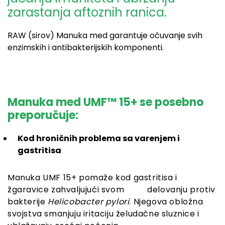
zarastanja aftoznih ranica.
RAW (sirov) Manuka med garantuje očuvanje svih
enzimskih i antibakterijskih komponenti.
Manuka med UMF™ 15+ se posebno
preporučuje:
Kod hroničnih problema sa varenjem i
gastritisa
Manuka UMF 15+ pomaže kod gastritisa i
žgaravice zahvaljujući svom delovanju protiv
bakterije
Helicobacter pylori
. Njegova obložna
svojstva smanjuju iritaciju želudačne sluznice i