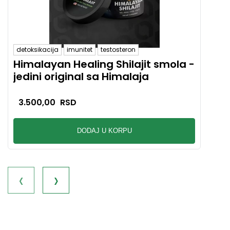
detoksikacija
imunitet
testosteron
bakte
Himalayan Healing Shilajit smola -
Ma
jedini original sa Himalaja
112
inf
3.500,00
RSD
16
DODAJ U KORPU
‹
›