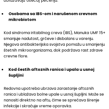
ublažavaju osećaj pečenja.
Osobama sa IBS-om i narušenom crevnom
mikrobiotom
Kod sindroma iritabilnog creva (IBS), Manuka UMF 15+
smanjuje nadutost, grčeve i disbalans u varenju.
Njegova antibakterijska svojstva pomažu u smanjenju
štetnih mikroorganizama, dok podržava rast zdrave
crevne flore.
Kod čestih aftoznih ranica i upala u usnoj
šupljini
Redovna upotreba ubrzava zarastanje aftoznih
ranica i ublažava bolne upale u usnoj šupljini. Može se
nanositi direktno na aftu, čime se sprečava širenje
infekcije i skraćuje vreme oporavka.