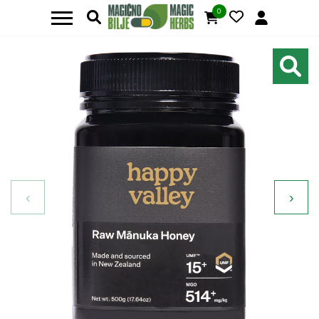
0
‹
›